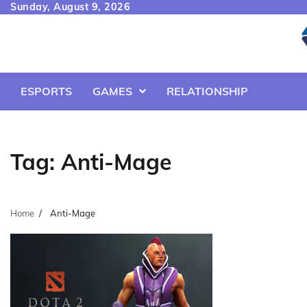
Skip
Sunday, August 9, 2026
to
content
ESPORTS
GAMES
RELATIONSHIP
Tag:
Anti-Mage
Home
Anti-Mage