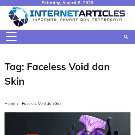
Skip
Saturday, August 8, 2026
to
content
Tag:
Faceless Void dan
Skin
Home
Faceless Void dan Skin