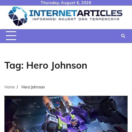
Skip
Thursday, August 6, 2026
to
content
Tag:
Hero Johnson
Home
Hero Johnson