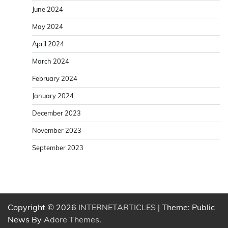
June 2024
May 2024
April 2024
March 2024
February 2024
January 2024
December 2023
November 2023
September 2023
Copyright © 2026
INTERNETARTICLES
| Theme: Public
News By
Adore Themes
.