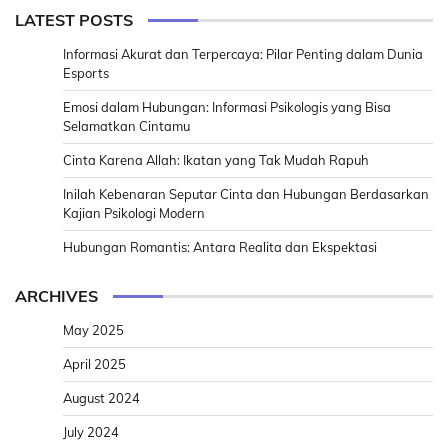
LATEST POSTS
Informasi Akurat dan Terpercaya: Pilar Penting dalam Dunia
Esports
Emosi dalam Hubungan: Informasi Psikologis yang Bisa
Selamatkan Cintamu
Cinta Karena Allah: Ikatan yang Tak Mudah Rapuh
Inilah Kebenaran Seputar Cinta dan Hubungan Berdasarkan
Kajian Psikologi Modern
Hubungan Romantis: Antara Realita dan Ekspektasi
ARCHIVES
May 2025
April 2025
August 2024
July 2024