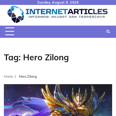
Skip
Sunday, August 9, 2026
to
content
Tag:
Hero Zilong
Home
Hero Zilong