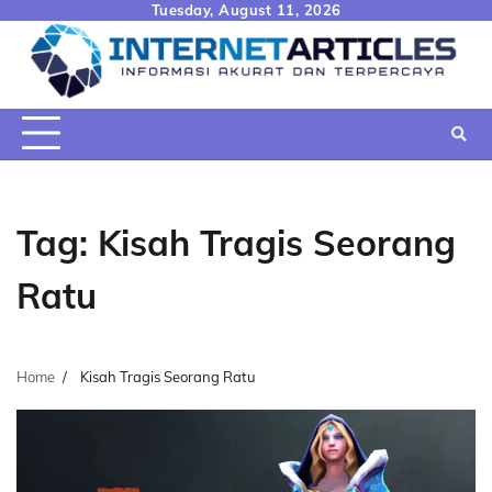
Skip
Tuesday, August 11, 2026
to
content
Tag:
Kisah Tragis Seorang
Ratu
Home
Kisah Tragis Seorang Ratu