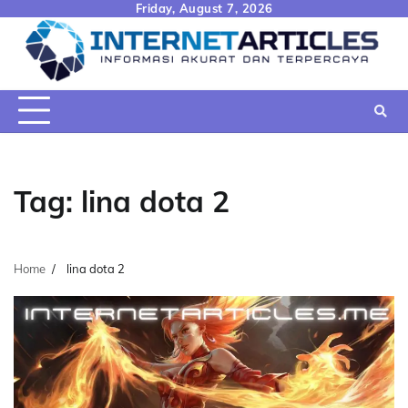
Skip
Friday, August 7, 2026
to
content
Tag:
lina dota 2
Home
lina dota 2