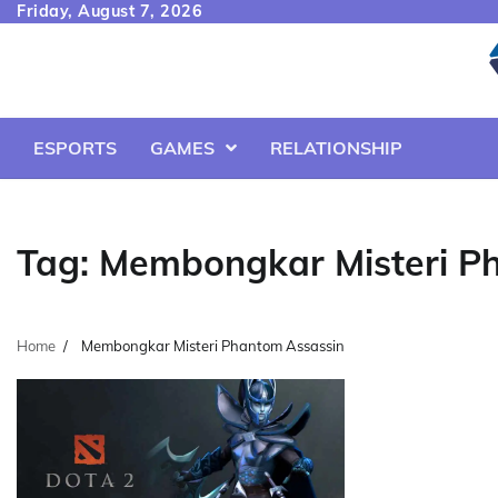
Skip
Friday, August 7, 2026
to
content
ESPORTS
GAMES
RELATIONSHIP
Tag:
Membongkar Misteri P
Home
Membongkar Misteri Phantom Assassin