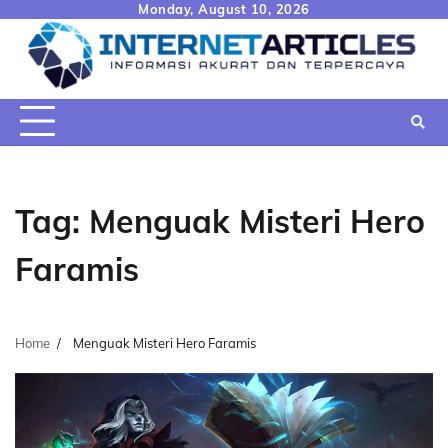
Skip
Monday, August 10, 2026
to
content
Tag:
Menguak Misteri Hero
Faramis
Home
Menguak Misteri Hero Faramis