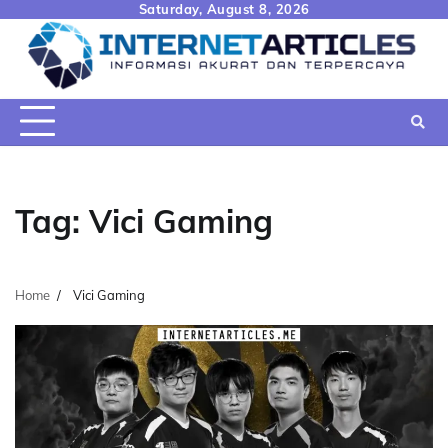
Skip
Saturday, August 8, 2026
to
content
Tag:
Vici Gaming
Home
Vici Gaming