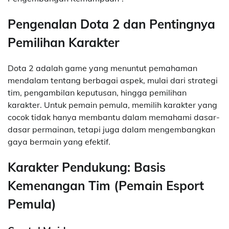
Pengenalan Dota 2 dan Pentingnya
Pemilihan Karakter
Dota 2 adalah game yang menuntut pemahaman
mendalam tentang berbagai aspek, mulai dari strategi
tim, pengambilan keputusan, hingga pemilihan
karakter. Untuk pemain pemula, memilih karakter yang
cocok tidak hanya membantu dalam memahami dasar-
dasar permainan, tetapi juga dalam mengembangkan
gaya bermain yang efektif.
Karakter Pendukung: Basis
Kemenangan Tim (Pemain Esport
Pemula)