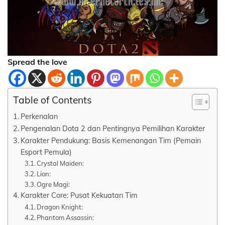
Spread the love
Table of Contents
Perkenalan
Pengenalan Dota 2 dan Pentingnya Pemilihan Karakter
Karakter Pendukung: Basis Kemenangan Tim (Pemain
Esport Pemula)
Crystal Maiden:
Lion:
Ogre Magi:
Karakter Core: Pusat Kekuatan Tim
Dragon Knight:
Phantom Assassin: