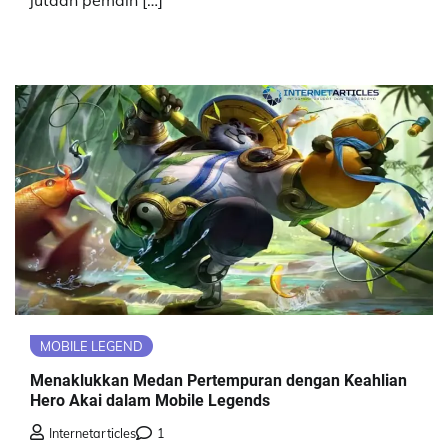
jutaan pemain […]
MOBILE LEGEND
Menaklukkan Medan Pertempuran dengan Keahlian
Hero Akai dalam Mobile Legends
Internetarticles
1