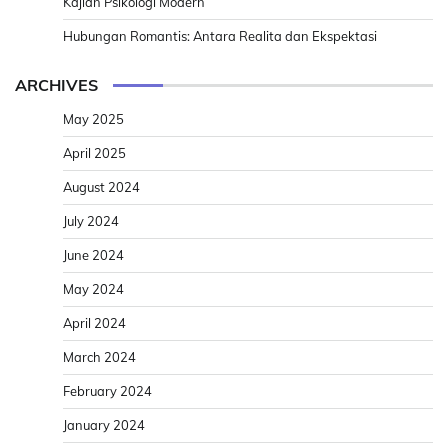
Kajian Psikologi Modern
Hubungan Romantis: Antara Realita dan Ekspektasi
ARCHIVES
May 2025
April 2025
August 2024
July 2024
June 2024
May 2024
April 2024
March 2024
February 2024
January 2024