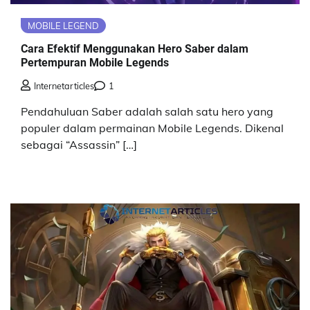
MOBILE LEGEND
Cara Efektif Menggunakan Hero Saber dalam
Pertempuran Mobile Legends
Internetarticles
1
Pendahuluan Saber adalah salah satu hero yang
populer dalam permainan Mobile Legends. Dikenal
sebagai “Assassin” […]