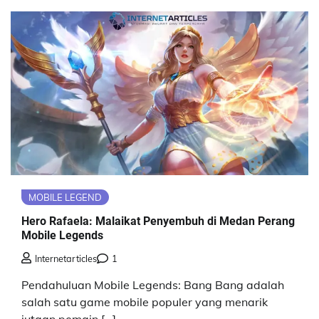
MOBILE LEGEND
Hero Rafaela: Malaikat Penyembuh di Medan Perang
Mobile Legends
Internetarticles
1
Pendahuluan Mobile Legends: Bang Bang adalah
salah satu game mobile populer yang menarik