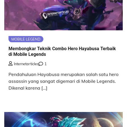
MOBILE LEGEND
Membongkar Teknik Combo Hero Hayabusa Terbaik
di Mobile Legends
Internetarticles
1
Pendahuluan Hayabusa merupakan salah satu hero
assassin yang sangat digemari di Mobile Legends.
Dikenal karena […]