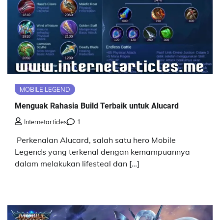
MOBILE LEGEND
Menguak Rahasia Build Terbaik untuk Alucard
Internetarticles
1
Perkenalan Alucard, salah satu hero Mobile
Legends yang terkenal dengan kemampuannya
dalam melakukan lifesteal dan […]