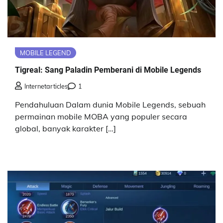
MOBILE LEGEND
Tigreal: Sang Paladin Pemberani di Mobile Legends
Internetarticles
1
Pendahuluan Dalam dunia Mobile Legends, sebuah
permainan mobile MOBA yang populer secara
global, banyak karakter […]