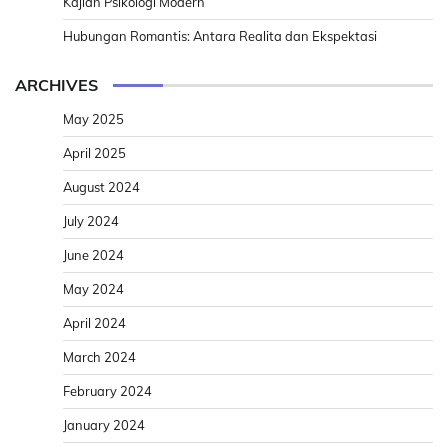
Kajian Psikologi Modern
Hubungan Romantis: Antara Realita dan Ekspektasi
ARCHIVES
May 2025
April 2025
August 2024
July 2024
June 2024
May 2024
April 2024
March 2024
February 2024
January 2024