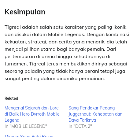
Kesimpulan
Tigreal adalah salah satu karakter yang paling ikonik
dan disukai dalam Mobile Legends. Dengan kombinasi
kekuatan, strategi, dan cerita yang menarik, dia telah
menjadi pilihan utama bagi banyak pemain. Dari
pertempuran di arena hingga kehadirannya di
turnamen, Tigreal terus membuktikan dirinya sebagai
seorang paladin yang tidak hanya berani tetapi juga
sangat penting dalam dinamika permainan.
Related
Mengenal Sejarah dan Lore
Sang Pendekar Pedang
di Balik Hero Dyrroth Mobile
Juggernaut: Kehebatan dan
Legend
Daya Tariknya
In "MOBILE LEGEND"
In "DOTA 2"
Mirana: Sang Putri Bulan