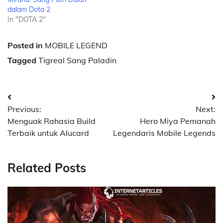
dalam Dota 2
In "DOTA 2"
Posted in
MOBILE LEGEND
Tagged
Tigreal Sang Paladin
Post
Previous:
Next:
navigation
Menguak Rahasia Build
Hero Miya Pemanah
Terbaik untuk Alucard
Legendaris Mobile Legends
Related Posts