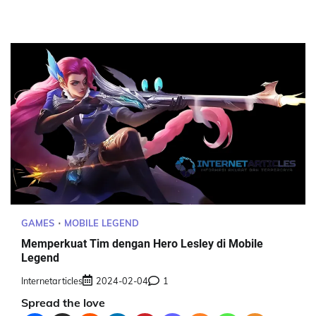
GAMES
MOBILE LEGEND
Memperkuat Tim dengan Hero Lesley di Mobile
Legend
Internetarticles
2024-02-04
1
Spread the love