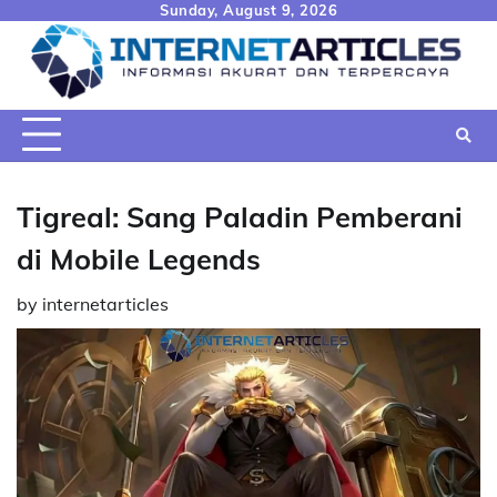
Skip
Sunday, August 9, 2026
to
content
Tigreal: Sang Paladin Pemberani
di Mobile Legends
by
internetarticles