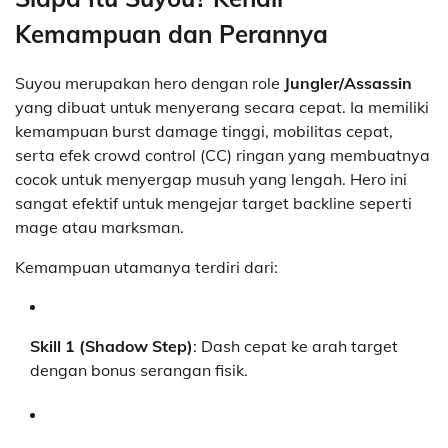
Kemampuan dan Perannya
Suyou merupakan hero dengan role
Jungler/Assassin
yang dibuat untuk menyerang secara cepat. Ia memiliki
kemampuan burst damage tinggi, mobilitas cepat,
serta efek crowd control (CC) ringan yang membuatnya
cocok untuk menyergap musuh yang lengah. Hero ini
sangat efektif untuk mengejar target backline seperti
mage atau marksman.
Kemampuan utamanya terdiri dari:
Skill 1 (Shadow Step)
: Dash cepat ke arah target
dengan bonus serangan fisik.