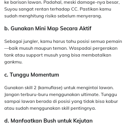
ke barisan lawan. Padahal, meski damage-nya besar,
Suyou sangat rentan terhadap CC. Pastikan kamu
sudah menghitung risiko sebelum menyerang.
b.
Gunakan Mini Map Secara Aktif
Sebagai jungler, kamu harus tahu posisi semua pemain
—baik musuh maupun teman. Waspadai pergerakan
tank atau support musuh yang bisa membatalkan
gankmu.
c.
Tunggu Momentum
Gunakan skill 2 (kamuflase) untuk mengintai lawan.
Jangan terburu-buru menggunakan ultimate. Tunggu
sampai lawan berada di posisi yang tidak bisa kabur
atau sudah menggunakan skill pentingnya.
d.
Manfaatkan Bush untuk Kejutan