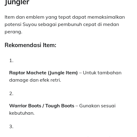
Jungler
Item dan emblem yang tepat dapat memaksimalkan
potensi Suyou sebagai pembunuh cepat di medan
perang.
Rekomendasi Item:
Raptor Machete (Jungle Item)
– Untuk tambahan
damage dan efek retri.
Warrior Boots / Tough Boots
– Gunakan sesuai
kebutuhan.