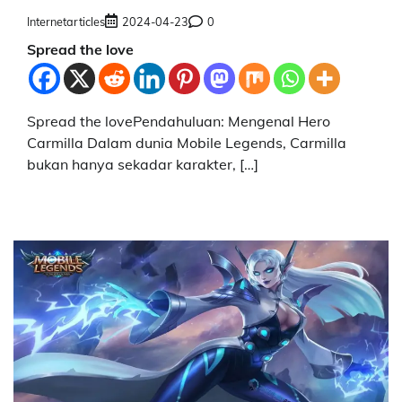
Internetarticles
2024-04-23
0
Spread the love
Spread the lovePendahuluan: Mengenal Hero
Carmilla Dalam dunia Mobile Legends, Carmilla
bukan hanya sekadar karakter, […]