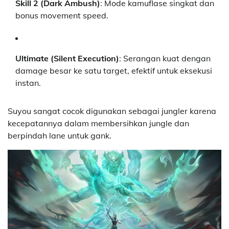
Skill 2 (Dark Ambush)
: Mode kamuflase singkat dan
bonus movement speed.
Ultimate (Silent Execution)
: Serangan kuat dengan
damage besar ke satu target, efektif untuk eksekusi
instan.
Suyou sangat cocok digunakan sebagai jungler karena
kecepatannya dalam membersihkan jungle dan
berpindah lane untuk gank.