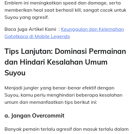
Emblem ini meningkatkan speed dan damage, serta
memberikan heal saat berhasil kill, sangat cocok untuk
Suyou yang agresif.
Baca Juga Artikel Kami :
Keunggulan dan Kelemahan
Gatotkaca di Mobile Legends
Tips Lanjutan: Dominasi Permainan
dan Hindari Kesalahan Umum
Suyou
Menjadi jungler yang benar-benar efektif dengan
Suyou, kamu perlu menghindari beberapa kesalahan
umum dan memanfaatkan tips berikut ini:
a.
Jangan Overcommit
Banyak pemain terlalu agresif dan masuk terlalu dalam