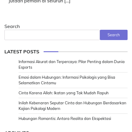
jutaan pemain di seluruh […]
Search
Search
LATEST POSTS
Informasi Akurat dan Terpercaya: Pilar Penting dalam Dunia
Esports
Emosi dalam Hubungan: Informasi Psikologis yang Bisa
Selamatkan Cintamu
Cinta Karena Allah: Ikatan yang Tak Mudah Rapuh
Inilah Kebenaran Seputar Cinta dan Hubungan Berdasarkan
Kajian Psikologi Modern
Hubungan Romantis: Antara Realita dan Ekspektasi