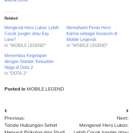
Related
Mengenal Hero Lukas: Lebih
Memahami Peran Hero
Cocok Jungler atau Exp
Karina sebagai Assassin di
Lane?
Mobile Legends
In "MOBILE LEGEND"
In "MOBILE LEGEND"
Menembus Kegelapan
dengan Slardar: Kekuatan
Naga di Dota 2
In "DOTA 2"
Posted in
MOBILE LEGEND
Post
Previous:
Next:
navigation
Tanda Hubungan Sehat
Mengenal Hero Lukas:
Menurut Psikolog dan Studi
Lebih Cocok Jungler atau