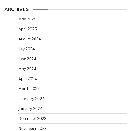
ARCHIVES
May 2025
April 2025
August 2024
July 2024
June 2024
May 2024
April 2024
March 2024
February 2024
January 2024
December 2023
November 2023