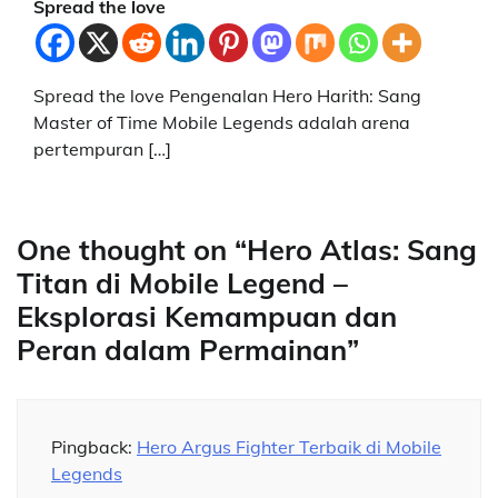
Spread the love
Spread the love Pengenalan Hero Harith: Sang
Master of Time Mobile Legends adalah arena
pertempuran […]
One thought on “
Hero Atlas: Sang
Titan di Mobile Legend –
Eksplorasi Kemampuan dan
Peran dalam Permainan
”
Pingback:
Hero Argus Fighter Terbaik di Mobile
Legends