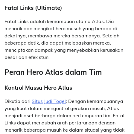
Fatal Links (Ultimate)
Fatal Links adalah kemampuan utama Atlas. Dia
menarik dan mengikat hero musuh yang berada di
dekatnya, membawa mereka bersamanya. Setelah
beberapa detik, dia dapat melepaskan mereka,
menciptakan dampak yang menyebabkan kerusakan
besar dan efek stun.
Peran Hero Atlas dalam Tim
Kontrol Massa Hero Atlas
Dikutip dari
Situs Judi Togel
: Dengan kemampuannya
yang kuat dalam mengontrol gerakan musuh, Atlas
menjadi aset berharga dalam pertempuran tim. Fatal
Links dapat mengubah arah pertarungan dengan
menarik beberapa musuh ke dalam situasi yang tidak