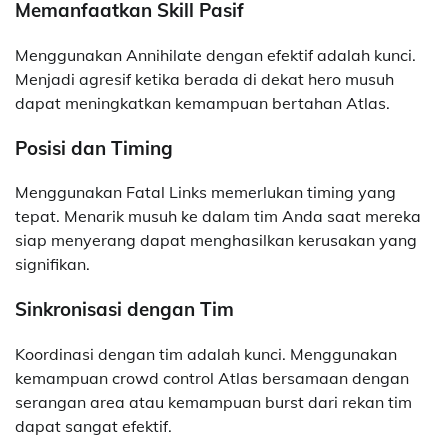
Memanfaatkan Skill Pasif
Menggunakan Annihilate dengan efektif adalah kunci.
Menjadi agresif ketika berada di dekat hero musuh
dapat meningkatkan kemampuan bertahan Atlas.
Posisi dan Timing
Menggunakan Fatal Links memerlukan timing yang
tepat. Menarik musuh ke dalam tim Anda saat mereka
siap menyerang dapat menghasilkan kerusakan yang
signifikan.
Sinkronisasi dengan Tim
Koordinasi dengan tim adalah kunci. Menggunakan
kemampuan crowd control Atlas bersamaan dengan
serangan area atau kemampuan burst dari rekan tim
dapat sangat efektif.