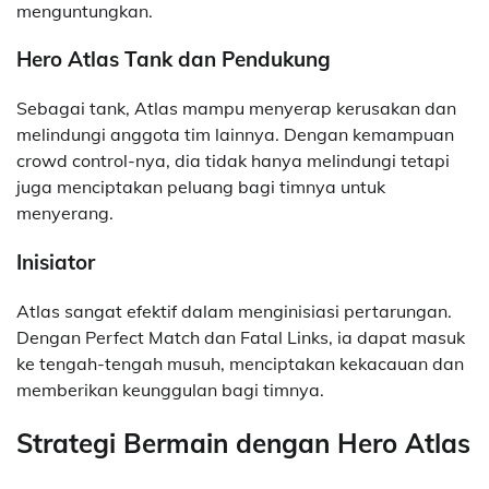
menguntungkan.
Hero Atlas Tank dan Pendukung
Sebagai tank, Atlas mampu menyerap kerusakan dan
melindungi anggota tim lainnya. Dengan kemampuan
crowd control-nya, dia tidak hanya melindungi tetapi
juga menciptakan peluang bagi timnya untuk
menyerang.
Inisiator
Atlas sangat efektif dalam menginisiasi pertarungan.
Dengan Perfect Match dan Fatal Links, ia dapat masuk
ke tengah-tengah musuh, menciptakan kekacauan dan
memberikan keunggulan bagi timnya.
Strategi Bermain dengan Hero Atlas