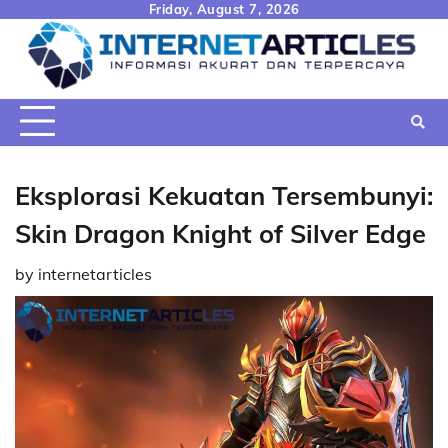
Skip
Friday, August 7, 2026
to
content
Eksplorasi Kekuatan Tersembunyi:
Skin Dragon Knight of Silver Edge
by
internetarticles