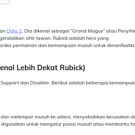
nan
Dota 2
. Dia dikenal sebagai “Grand Magus” atau Penyihi
ndalikan sihir lawan. Rubick adalah hero yang
nika permainan dan kemampuan musuh untuk dimanfaatk
nal Lebih Dekat Rubick)
ai Support dan Disabler. Berikut adalah beberapa kemampu
 dan melempar musuh ke udara, menyebabkan kerusakan d
t digunakan untuk mengatur posisi musuh atau membantu t