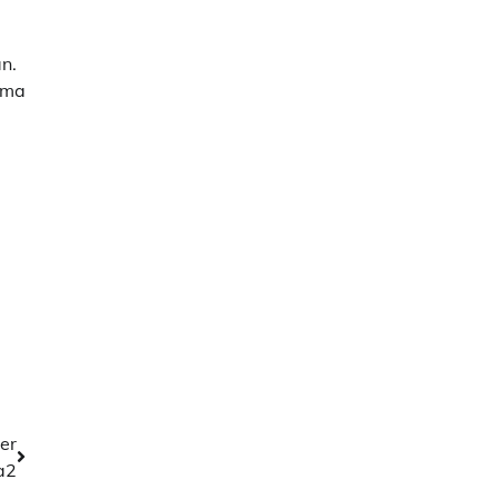
n.
ama
er
a2