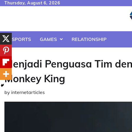
Skip
Thursday, August 6, 2026
to
content
ESPORTS
GAMES
RELATIONSHIP
Menjadi Penguasa Tim den
Monkey King
by
internetarticles