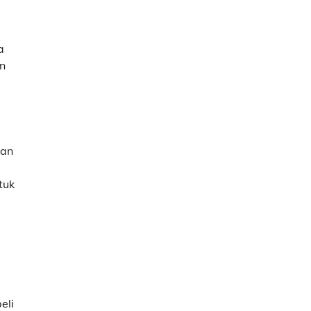
a
an
kan
tuk
eli