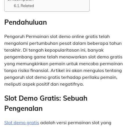
Related
Pendahuluan
Pengaruh Permainan slot demo online gratis telah
mengalami pertumbuhan pesat dalam beberapa tahun
terakhir. Di tengah kepopularitasan ini, banyak
pengembang game telah menawarkan slot demo gratis
yang memungkinkan pemain untuk mencoba permainan
tanpa risiko finansial. Artikel ini akan mengulas tentang
pengaruh slot demo gratis terhadap perilaku pemain,
meliputi aspek positif dan negatifnya.
Slot Demo Gratis: Sebuah
Pengenalan
Slot demo gratis
adalah versi permainan slot yang