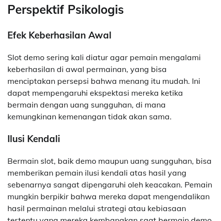
Perspektif Psikologis
Efek Keberhasilan Awal
Slot demo sering kali diatur agar pemain mengalami
keberhasilan di awal permainan, yang bisa
menciptakan persepsi bahwa menang itu mudah. Ini
dapat mempengaruhi ekspektasi mereka ketika
bermain dengan uang sungguhan, di mana
kemungkinan kemenangan tidak akan sama.
Ilusi Kendali
Bermain slot, baik demo maupun uang sungguhan, bisa
memberikan pemain ilusi kendali atas hasil yang
sebenarnya sangat dipengaruhi oleh keacakan. Pemain
mungkin berpikir bahwa mereka dapat mengendalikan
hasil permainan melalui strategi atau kebiasaan
tertentu yang mereka kembangkan saat bermain demo.