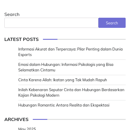
Search
Search
LATEST POSTS
Informasi Akurat dan Terpercaya: Pilar Penting dalam Dunia
Esports
Emosi dalam Hubungan: Informasi Psikologis yang Bisa
Selamatkan Cintamu
Cinta Karena Allah: Ikatan yang Tak Mudah Rapuh
Inilah Kebenaran Seputar Cinta dan Hubungan Berdasarkan
Kajian Psikologi Modern
Hubungan Romantis: Antara Realita dan Ekspektasi
ARCHIVES
May 2025