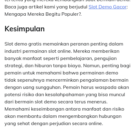
Baca juga artikel kami yang berjudul
Slot Demo Gacor
:
Mengapa Mereka Begitu Populer?.
Kesimpulan
Slot demo gratis memainkan peranan penting dalam
industri permainan slot online. Mereka memberikan
banyak manfaat seperti pembelajaran, pengujian
strategi, dan hiburan tanpa biaya. Namun, penting bagi
pemain untuk memahami bahwa permainan demo
tidak sepenuhnya mencerminkan pengalaman bermain
dengan uang sungguhan. Pemain harus waspada akan
potensi risiko dan kesalahpahaman yang bisa muncul
dari bermain slot demo secara terus menerus.
Memahami keseimbangan antara manfaat dan risiko
akan membantu dalam mengembangkan hubungan
yang sehat dengan perjudian secara online.