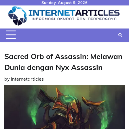
Skip
Sunday, August 9, 2026
to
content
Sacred Orb of Assassin: Melawan
Dunia dengan Nyx Assassin
by
internetarticles