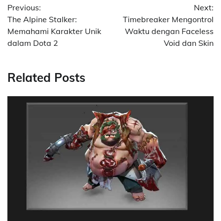
Previous:
Next:
navigation
The Alpine Stalker:
Timebreaker Mengontrol
Memahami Karakter Unik
Waktu dengan Faceless
dalam Dota 2
Void dan Skin
Related Posts