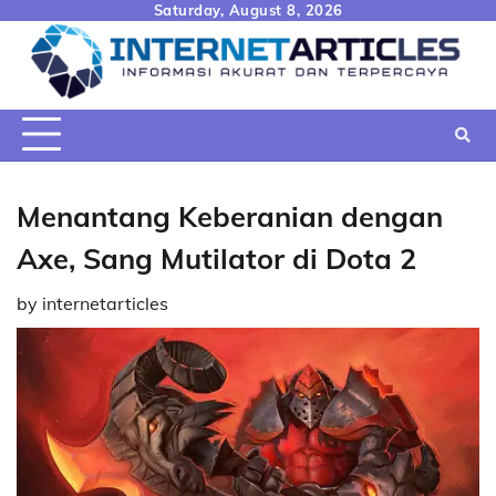
Skip
Saturday, August 8, 2026
to
content
Menantang Keberanian dengan
Axe, Sang Mutilator di Dota 2
by
internetarticles